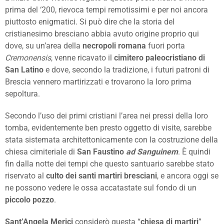
prima del ‘200, rievoca tempi remotissimi e per noi ancora
piuttosto enigmatici. Si può dire che la storia del
cristianesimo bresciano abbia avuto origine proprio qui
dove, su un’area della
necropoli romana
fuori porta
Cremonensis
, venne ricavato il
cimitero paleocristiano di
San Latino
e dove, secondo la tradizione, i futuri patroni di
Brescia vennero martirizzati e trovarono la loro prima
sepoltura.
Secondo l’uso dei primi cristiani l’area nei pressi della loro
tomba, evidentemente ben presto oggetto di visite, sarebbe
stata sistemata architettonicamente con la costruzione della
chiesa cimiteriale di
San Faustino
ad Sanguinem
. È quindi
fin dalla notte dei tempi che questo santuario sarebbe stato
riservato al
culto dei santi martiri bresciani
, e ancora oggi se
ne possono vedere le ossa accatastate sul fondo di un
piccolo pozzo
.
Sant’Angela Merici
considerò questa “
chiesa di martiri
”