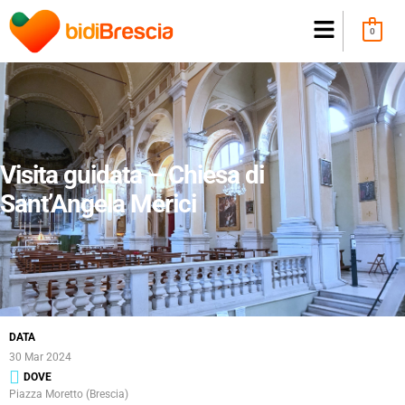
0
Visita guidata – Chiesa di
Sant’Angela Merici
DATA
30 Mar 2024
DOVE
Piazza Moretto (Brescia)