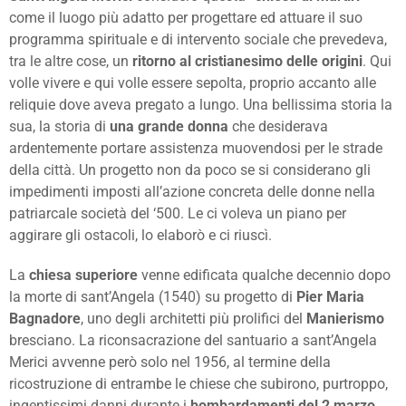
come il luogo più adatto per progettare ed attuare il suo
programma spirituale e di intervento sociale che prevedeva,
tra le altre cose, un
ritorno al cristianesimo delle origini
. Qui
volle vivere e qui volle essere sepolta, proprio accanto alle
reliquie dove aveva pregato a lungo. Una bellissima storia la
sua, la storia di
una grande donna
che desiderava
ardentemente portare assistenza muovendosi per le strade
della città. Un progetto non da poco se si considerano gli
impedimenti imposti all’azione concreta delle donne nella
patriarcale società del ‘500. Le ci voleva un piano per
aggirare gli ostacoli, lo elaborò e ci riuscì.
La
chiesa superiore
venne edificata qualche decennio dopo
la morte di sant’Angela (1540) su progetto di
Pier Maria
Bagnadore
, uno degli architetti più prolifici del
Manierismo
bresciano. La riconsacrazione del santuario a sant’Angela
Merici avvenne però solo nel 1956, al termine della
ricostruzione di entrambe le chiese che subirono, purtroppo,
ingentissimi danni durante i
bombardamenti del 2 marzo