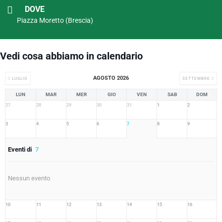
DOVE
Piazza Moretto (Brescia)
Vedi cosa abbiamo in calendario
AGOSTO 2026
LUGLIO
SETTEMBRE
LUN
MAR
MER
GIO
VEN
SAB
DOM
27
28
29
30
31
1
2
3
4
5
6
7
8
9
Eventi di
7
Nessun evento
10
11
12
13
14
15
16