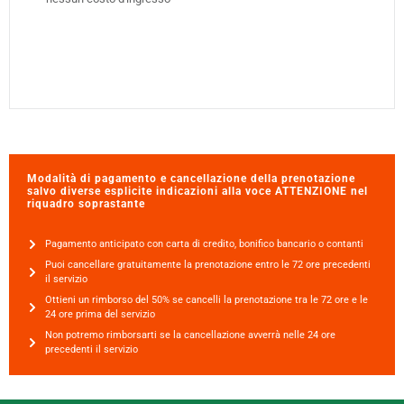
Modalità di pagamento e cancellazione della prenotazione
salvo diverse esplicite indicazioni alla voce ATTENZIONE nel
riquadro soprastante
Pagamento anticipato con carta di credito, bonifico bancario o contanti
Puoi cancellare gratuitamente la prenotazione entro le 72 ore precedenti
il servizio
Ottieni un rimborso del 50% se cancelli la prenotazione tra le 72 ore e le
24 ore prima del servizio
Non potremo rimborsarti se la cancellazione avverrà nelle 24 ore
precedenti il servizio