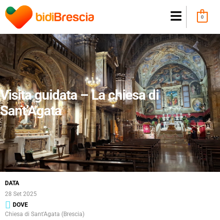
0
Visita guidata – La chiesa di
Sant’Agata
DATA
28 Set 2025
DOVE
Chiesa di Sant'Agata (Brescia)