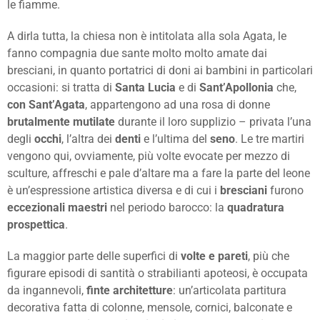
le fiamme.
A dirla tutta, la chiesa non è intitolata alla sola Agata, le
fanno compagnia due sante molto molto amate dai
bresciani, in quanto portatrici di doni ai bambini in particolari
occasioni: si tratta di
Santa Lucia
e di
Sant’Apollonia
che,
con Sant’Agata
, appartengono ad una rosa di donne
brutalmente mutilate
durante il loro supplizio – privata l’una
degli
occhi
, l’altra dei
denti
e l’ultima del
seno
. Le tre martiri
vengono qui, ovviamente, più volte evocate per mezzo di
sculture, affreschi e pale d’altare ma a fare la parte del leone
è un’espressione artistica diversa e di cui i
bresciani
furono
eccezionali maestri
nel periodo barocco: la
quadratura
prospettica
.
La maggior parte delle superfici di
volte e pareti
, più che
figurare episodi di santità o strabilianti apoteosi, è occupata
da ingannevoli,
finte architetture
: un’articolata partitura
decorativa fatta di colonne, mensole, cornici, balconate e