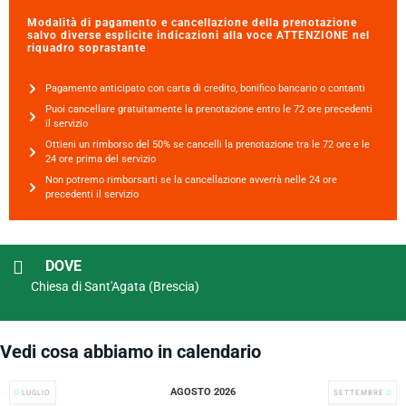
Modalità di pagamento e cancellazione della prenotazione
salvo diverse esplicite indicazioni alla voce ATTENZIONE nel
riquadro soprastante
Pagamento anticipato con carta di credito, bonifico bancario o contanti
Puoi cancellare gratuitamente la prenotazione entro le 72 ore precedenti
il servizio
Ottieni un rimborso del 50% se cancelli la prenotazione tra le 72 ore e le
24 ore prima del servizio
Non potremo rimborsarti se la cancellazione avverrà nelle 24 ore
precedenti il servizio
DOVE
Chiesa di Sant'Agata (Brescia)
Vedi cosa abbiamo in calendario
AGOSTO 2026
LUGLIO
SETTEMBRE