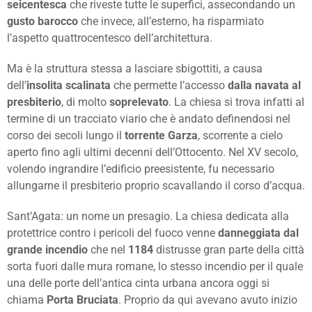
seicentesca
che riveste tutte le superfici, assecondando un
gusto barocco
che invece, all’esterno, ha risparmiato
l’aspetto quattrocentesco dell’architettura.
Ma è la struttura stessa a lasciare sbigottiti, a causa
dell’
insolita scalinata
che permette l’accesso
dalla navata al
presbiterio
, di molto
soprelevato
. La chiesa si trova infatti al
termine di un tracciato viario che è andato definendosi nel
corso dei secoli lungo il
torrente Garza
, scorrente a cielo
aperto fino agli ultimi decenni dell’Ottocento. Nel XV secolo,
volendo ingrandire l’edificio preesistente, fu necessario
allungarne il presbiterio proprio scavallando il corso d’acqua.
Sant’Agata: un nome un presagio. La chiesa dedicata alla
protettrice contro i pericoli del fuoco venne
danneggiata dal
grande incendio
che nel
1184
distrusse gran parte della città
sorta fuori dalle mura romane, lo stesso incendio per il quale
una delle porte dell’antica cinta urbana ancora oggi si
chiama
Porta Bruciata
. Proprio da qui avevano avuto inizio