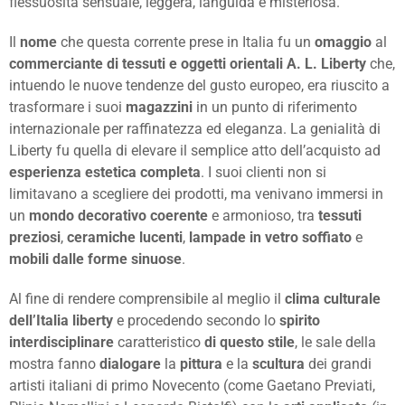
flessuosità sensuale, leggera, languida e misteriosa.
Il
nome
che questa corrente prese in Italia fu un
omaggio
al
commerciante di tessuti e oggetti orientali
A. L. Liberty
che,
intuendo le nuove tendenze del gusto europeo, era riuscito a
trasformare i suoi
magazzini
in un punto di riferimento
internazionale per raffinatezza ed eleganza. La genialità di
Liberty fu quella di elevare il semplice atto dell’acquisto ad
esperienza estetica completa
. I suoi clienti non si
limitavano a scegliere dei prodotti, ma venivano immersi in
un
mondo decorativo coerente
e armonioso, tra
tessuti
preziosi
,
ceramiche lucenti
,
lampade in vetro soffiato
e
mobili dalle forme sinuose
.
Al fine di rendere comprensibile al meglio il
clima culturale
dell’Italia liberty
e procedendo secondo lo
spirito
interdisciplinare
caratteristico
di questo stile
, le sale della
mostra fanno
dialogare
la
pittura
e la
scultura
dei grandi
artisti italiani di primo Novecento (come Gaetano Previati,