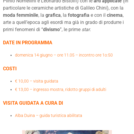
Plinio Nomellini e Leonardo Bistolfi) con le
arti applicate
(in
particolare le ceramiche artistiche di Galileo Chini), con la
moda femminile
, la
grafica
, la
fotografia
e con il
cinema
,
arte a quell’epoca agli esordi ma già in grado di produrre i
primi fenomeni di “
divismo
”, le prime
star
.
DATE IN PROGRAMMA
domenica 14 giugno – ore 11.05 – incontro ore 1o:50
COSTI
€ 10,00 – visita guidata
€ 13,00 – ingresso mostra, ridotto gruppi di adulti
VISITA GUIDATA A CURA DI
Alba Duina – guida turistica abilitata