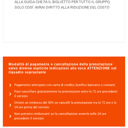
ALLA GUIDA CHE FA IL BIGLIETTO PER TUTTO IL GRUPPO, 
SOLO COSI’ AVRAI DIRITTO ALLA RIDUZIONE DEL COSTO
Modalità di pagamento e cancellazione della prenotazione
salvo diverse esplicite indicazioni alla voce ATTENZIONE nel
riquadro soprastante
Pagamento anticipato con carta di credito, bonifico bancario o contanti
Puoi cancellare gratuitamente la prenotazione entro le 72 ore precedenti
il servizio
Ottieni un rimborso del 50% se cancelli la prenotazione tra le 72 ore e le
24 ore prima del servizio
Non potremo rimborsarti se la cancellazione avverrà nelle 24 ore
precedenti il servizio