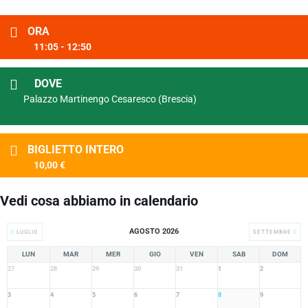
ORA
11:05 - 12:50
DOVE
Palazzo Martinengo Cesaresco (Brescia)
BIGLIETTO INTERO
10,00 €
Vedi cosa abbiamo in calendario
AGOSTO 2026
LUGLIO
SETTEMBRE
LUN
MAR
MER
GIO
VEN
SAB
DOM
27
28
29
30
31
1
2
3
4
5
6
7
8
9