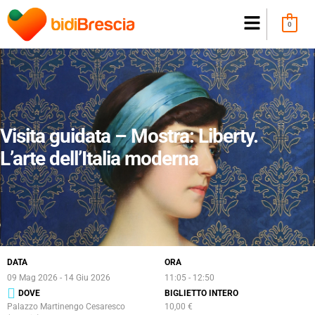
0
Visita guidata – Mostra: Liberty.
L’arte dell’Italia moderna
DATA
ORA
09 Mag 2026
- 14 Giu 2026
11:05 - 12:50
DOVE
BIGLIETTO INTERO
Palazzo Martinengo Cesaresco
10,00 €