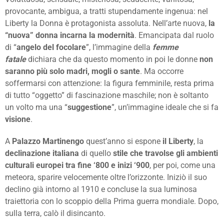
provocante, ambigua, a tratti stupendamente ingenua: nel
Liberty la Donna è protagonista assoluta. Nell’arte nuova,
la
“nuova” donna incarna la modernità
. Emancipata dal ruolo
di “
angelo del focolare
”, l’immagine della
femme
fatale
dichiara che da questo momento in poi le donne
non
saranno più solo madri, mogli o sante
. Ma occorre
soffermarsi con attenzione: la figura femminile, resta prima
di tutto “oggetto” di fascinazione maschile; non è soltanto
un volto ma una “
suggestione
”, un’immagine ideale che si fa
visione
.
A
Palazzo Martinengo
quest’anno si espone
il Liberty
, la
declinazione italiana
di quello
stile che travolse gli ambienti
culturali
europei
tra fine ‘800 e inizi ‘900
, per poi, come una
meteora, sparire velocemente oltre l’orizzonte. Iniziò il suo
declino già intorno al 1910 e concluse la sua luminosa
traiettoria con lo scoppio della Prima guerra mondiale. Dopo,
sulla terra, calò il disincanto.