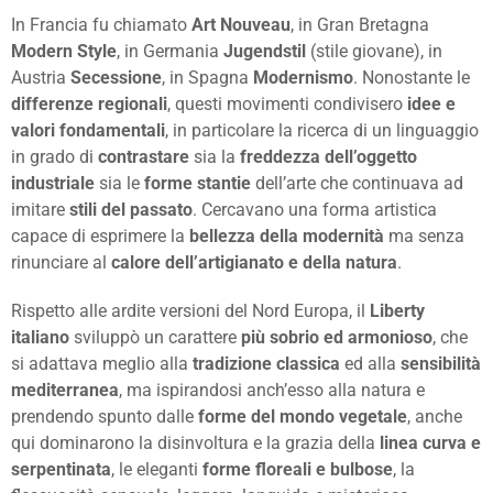
In Francia fu chiamato
Art Nouveau
, in Gran Bretagna
Modern Style
, in Germania
Jugendstil
(stile giovane), in
Austria
Secessione
, in Spagna
Modernismo
. Nonostante le
differenze regionali
, questi movimenti condivisero
idee e
valori fondamentali
, in particolare la ricerca di un linguaggio
in grado di
contrastare
sia la
freddezza dell’oggetto
industriale
sia le
forme stantie
dell’arte che continuava ad
imitare
stili del passato
. Cercavano una forma artistica
capace di esprimere la
bellezza della modernità
ma senza
rinunciare al
calore dell’artigianato e della natura
.
Rispetto alle ardite versioni del Nord Europa, il
Liberty
italiano
sviluppò un carattere
più sobrio ed armonioso
, che
si adattava meglio alla
tradizione classica
ed alla
sensibilità
mediterranea
, ma ispirandosi anch’esso alla natura e
prendendo spunto dalle
forme del mondo vegetale
, anche
qui dominarono la disinvoltura e la grazia della
linea curva e
serpentinata
, le eleganti
forme floreali e bulbose
, la