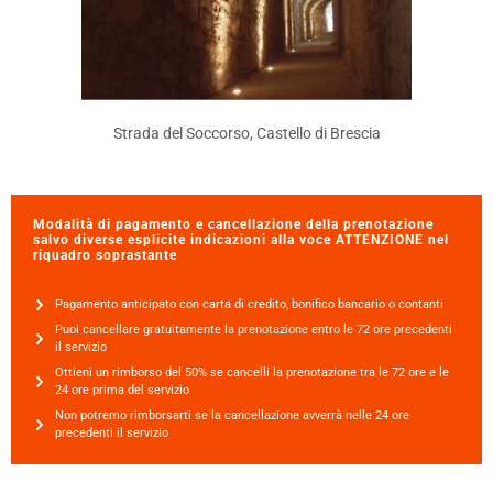
Strada del Soccorso, Castello di Brescia
Modalità di pagamento e cancellazione della prenotazione
salvo diverse esplicite indicazioni alla voce ATTENZIONE nel
riquadro soprastante
Pagamento anticipato con carta di credito, bonifico bancario o contanti
Puoi cancellare gratuitamente la prenotazione entro le 72 ore precedenti
il servizio
Ottieni un rimborso del 50% se cancelli la prenotazione tra le 72 ore e le
24 ore prima del servizio
Non potremo rimborsarti se la cancellazione avverrà nelle 24 ore
precedenti il servizio