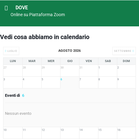
DOVE
Online su Piattaforma Zoom
Vedi cosa abbiamo in calendario
AGOSTO 2026
LUGLIO
SETTEMBRE
LUN
MAR
MER
GIO
VEN
SAB
DOM
27
28
29
30
31
1
2
3
4
5
6
7
8
9
Eventi di
6
Nessun evento
10
11
12
13
14
15
16