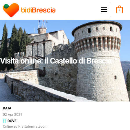
0
Visita online: il Castello di Brescia
DATA
02 Apr 2021
DOVE
Online su Piattaforma Zoom